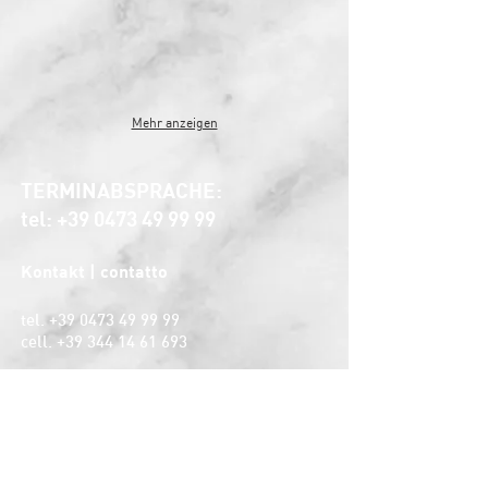
Mehr anzeigen
TERMINABSPRACHE:
tel:
+39 0473 49 99 99
Kontakt | contatto
tel.
+39 0473 49 99 99
cell.
+39 344 14 61 693
mail:
info@kdvisual.it
Adresse | indirizzo